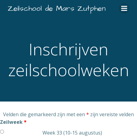
Ga
Zeilschool de Mars Zutphen
naar
de
inhoud
Inschrijven
zeilschoolweken
Velden die gemarkeerd zijn met een
*
zijn vereiste velden
Zeilweek
*
Week 33 (10-15 augustus)